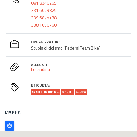
081 8240265
331 6029825
339 6875138
338 1090760
ORGANIZZATORE:
Scuola di ciclismo "Federal Team Bike"
ALLEGATI:
Locandina
ETIQUETA:
EVENTI IN IRPINIA
SPORT
LAURO
MAPPA
Poligono
GEO