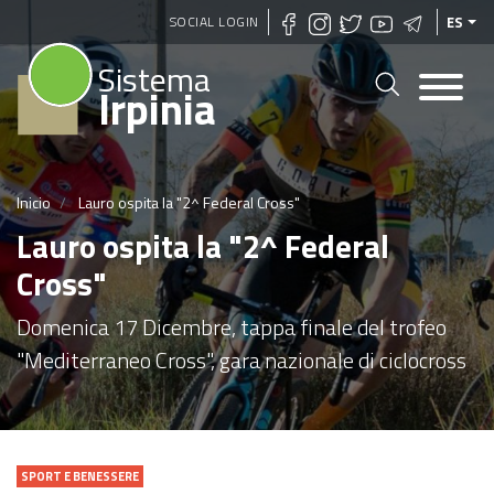
Pasar
SOCIAL LOGIN
ES
al
Sistema
contenido
Irpinia
principal
Inicio
Lauro ospita la "2^ Federal Cross"
Lauro ospita la "2^ Federal
Cross"
Domenica 17 Dicembre, tappa finale del trofeo
"Mediterraneo Cross", gara nazionale di ciclocross
SPORT E BENESSERE