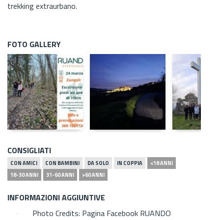
trekking extraurbano.
FOTO GALLERY
CONSIGLIATI
CON AMICI
CON BAMBINI
DA SOLO
IN COPPIA
<18 ANNI
18-30 ANNI
31-60 ANNI
>60 ANNI
INFORMAZIONI AGGIUNTIVE
Photo Credits: Pagina Facebook RUANDO