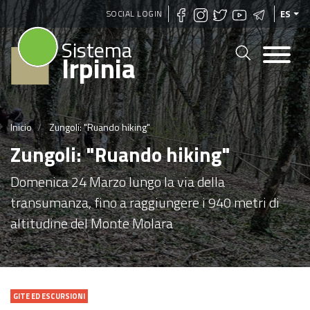
Pasar
SOCIAL LOGIN
ES
al
Sistema
contenido
Irpinia
principal
Inicio
Zungoli: "Ruando hiking"
Zungoli: "Ruando hiking"
Domenica 24 Marzo lungo la via della
transumanza, fino a raggiungere i 940 metri di
altitudine del Monte Molara
GITE ED ESCURSIONI