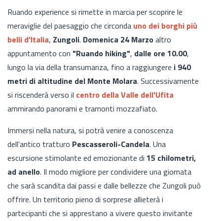
Ruando experience si rimette in marcia per scoprire le
meraviglie del paesaggio che circonda
uno dei borghi più
belli d'Italia
,
Zungoli
.
Domenica 24 Marzo
altro
appuntamento con
"Ruando hiking"
,
dalle ore 10.00
,
lungo la via della transumanza, fino a raggiungere
i 940
metri di altitudine del Monte Molara
. Successivamente
si riscenderà verso il
centro della Valle dell'Ufita
ammirando panorami e tramonti mozzafiato.
Immersi nella natura, si potrà venire a conoscenza
dell'antico tratturo
Pescasseroli-Candela
. Una
escursione stimolante ed emozionante di
15 chilometri,
ad anello
. Il modo migliore per condividere una giornata
che sarà scandita dai passi e dalle bellezze che Zungoli può
offrire. Un territorio pieno di sorprese allieterà i
partecipanti che si apprestano a vivere questo invitante