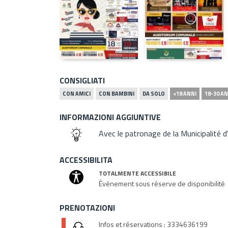
CONSIGLIATI
CON AMICI
CON BAMBINI
DA SOLO
<18 ANNI
18-30 AN
INFORMAZIONI AGGIUNTIVE
Avec le patronage de la Municipalité d'
ACCESSIBILITA
TOTALMENTE ACCESSIBILE
Événement sous réserve de disponibilité
PRENOTAZIONI
Infos et réservations : 3334636199