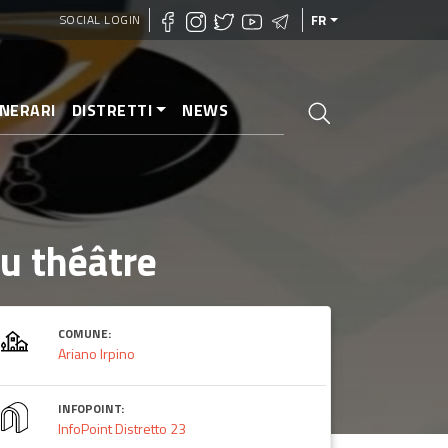
SOCIAL LOGIN
FR
INERARI
DISTRETTI
NEWS
au théâtre
COMUNE:
Ariano Irpino
INFOPOINT:
InfoPoint Distretto 23