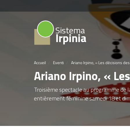
Sistema
Irpinia
Accueil
Eventi
Ariano Irpino, « Les décisions de
Ariano Irpino, « Le
Troisième spectacle au programme de l
entièrement féminine samedi 18 et dim