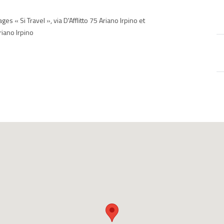
es « Si Travel », via D'Afflitto 75 Ariano Irpino et
riano Irpino