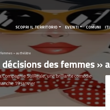
Aller
au
contenu
principal
SCOPRI IL TERRITORIO
EVENTI
COMUNI
IT
s femmes » au théâtre
s décisions des femmes » 
a Compagnie SulReale, une brillante comédie
anche 19 janvier