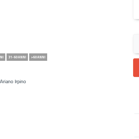
NI
31-60 ANNI
>60 ANNI
Ariano Irpino