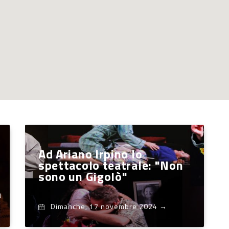
Ad Ariano Irpino lo
spettacolo teatrale: "Non
sono un Gigolò"
0
Dimanche, 17 novembre 2024
→