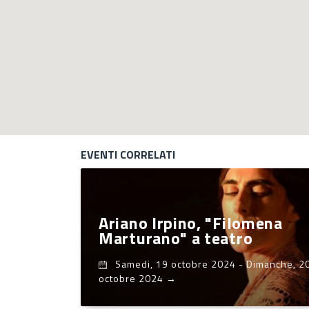
EVENTI CORRELATI
Ariano Irpino, "Filomena
Marturano" a teatro
Samedi, 19 octobre 2024
-
Dimanche, 2
octobre 2024
→