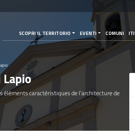
Aller
au
contenu
principal
SCOPRI IL TERRITORIO
EVENTI
COMUNI
IT
Lapio
i Lapio
s éléments caractéristiques de l'architecture de