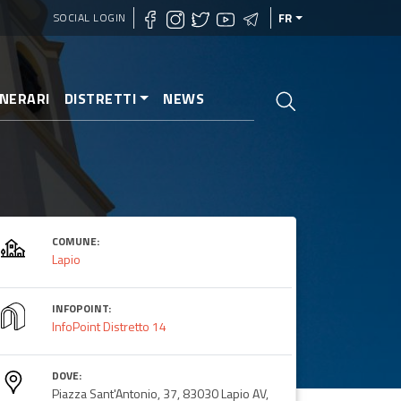
SOCIAL LOGIN
FR
INERARI
DISTRETTI
NEWS
COMUNE:
Lapio
INFOPOINT:
InfoPoint Distretto 14
DOVE:
Piazza Sant'Antonio, 37, 83030 Lapio AV,