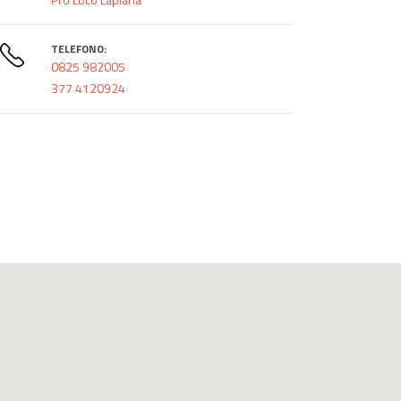
TELEFONO:
0825 982005
377 4120924