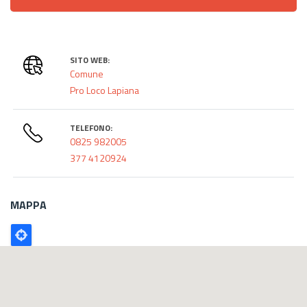
SITO WEB:
Comune
Pro Loco Lapiana
TELEFONO:
0825 982005
377 4120924
MAPPA
Poligono
GEO