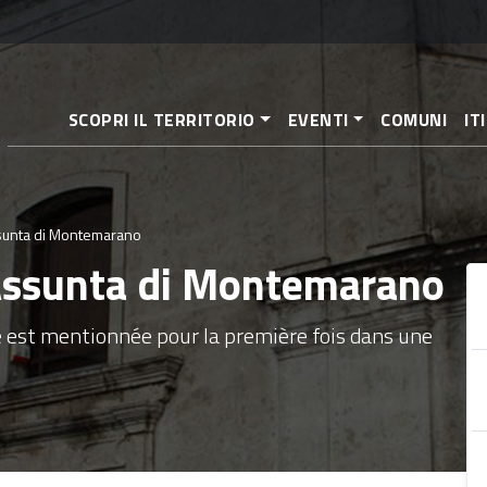
Aller
au
contenu
principal
SCOPRI IL TERRITORIO
EVENTI
COMUNI
IT
ssunta di Montemarano
 Assunta di Montemarano
le est mentionnée pour la première fois dans une