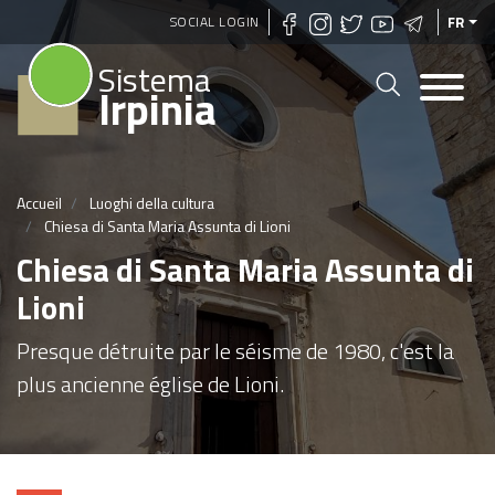
Aller
SOCIAL LOGIN
FR
au
Sistema
contenu
Irpinia
principal
Accueil
Luoghi della cultura
Chiesa di Santa Maria Assunta di Lioni
Chiesa di Santa Maria Assunta di
Lioni
Presque détruite par le séisme de 1980, c'est la
plus ancienne église de Lioni.