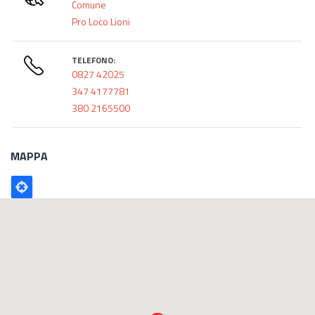
Comune
Pro Loco Lioni
TELEFONO:
0827 42025
347 4177781
380 2165500
MAPPA
Poligono
GEO