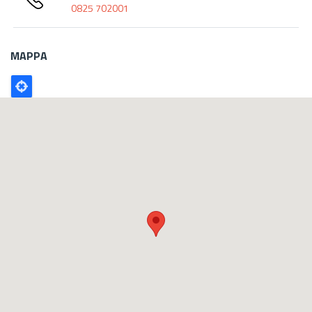
0825 702001
MAPPA
Poligono
GEO