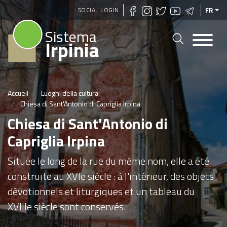
Aller
SOCIAL LOGIN
FR
au
Sistema
contenu
Irpinia
principal
Accueil
Luoghi della cultura
Chiesa di Sant'Antonio di Capriglia Irpina
Chiesa di Sant'Antonio di
Capriglia Irpina
Située le long de la rue du même nom, elle a été
construite au XVIe siècle : à l'intérieur, des objets
dévotionnels et liturgiques et un tableau du
XVIIIe siècle sont conservés.