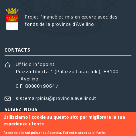
Projet financé et mis en œuvre avec des
fonds de la province d'Avellino
CONTACTS
Ufficio Infopoint
Piazza Libertá 1 (Palazzo Caracciolo), 83100
– Avellino
C.F. 80000190647
sistemairpinia@provincia.avellino.it
SUIVEZ-NOUS
Utilizziamo i cookie su questo sito per migliorare la tua
esperienza utente
Facendo clic sul pulsante Accetta, l'utente accetta di farlo.