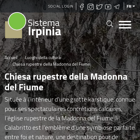
Aller
SOCIAL LOGIN
FR
au
Sistema
contenu
Irpinia
principal
Accueil
Luoghi della cultura
Chiesa rupestre della Madonna del Fiume
Chiesa rupestre della Madonna
del Fiume
Située à l'intérieur d'une grotte karstique, connue
pour ses spectaculaires concrétions calcaires,
l'église rupestre de la Madonna del Fiume à
Calabritto est l'emblème d'une symbiose parfaite
entre foi et nature, une destination pour de