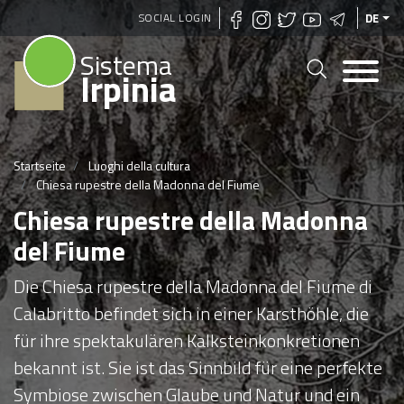
Direkt
SOCIAL LOGIN
DE
zum
Sistema
Inhalt
Irpinia
Startseite
Luoghi della cultura
Chiesa rupestre della Madonna del Fiume
Chiesa rupestre della Madonna
del Fiume
Die Chiesa rupestre della Madonna del Fiume di
Calabritto befindet sich in einer Karsthöhle, die
für ihre spektakulären Kalksteinkonkretionen
bekannt ist. Sie ist das Sinnbild für eine perfekte
Symbiose zwischen Glaube und Natur und ein