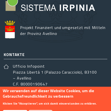
Projekt finanziert und umgesetzt mit Mitteln
der Provinz Avellino
KONTAKTE
Ufficio Infopoint
Piazza Libertá 1 (Palazzo Caracciolo), 83100
– Avellino
C.F. 80000190647
Wir verwenden auf dieser Website Cookies, um die
sistemairpinia@provincia.avellino.it
Gebrauchsfreundlichkeit zu verbessern
FOLGEN SIE UNS
Klicken Sie "Akzeptieren", um sich damit einverstanden zu erklären.