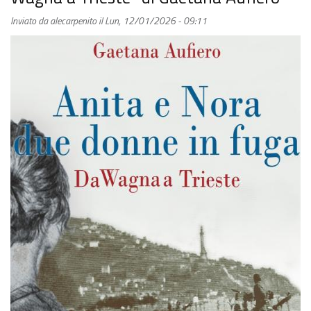
di
Inviato da
alecarpenito
il
Lun, 12/01/2026 - 09:11
Rocco
Romeo