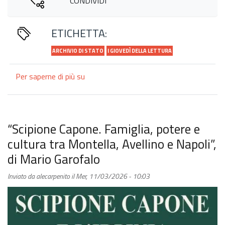
CONDIVIDI
ETICHETTA:
ARCHIVIO DI STATO
I GIOVEDÌ DELLA LETTURA
Per saperne di più su
Nicola
Forte
presenta
“Viaggio
nella
“Scipione Capone. Famiglia, potere e
memoria
cultura tra Montella, Avellino e Napoli”,
persa
di Mario Garofalo
del
Regno
Inviato da
alecarpenito
il
Mer, 11/03/2026 - 10:03
delle
Due
Sicilie.
La