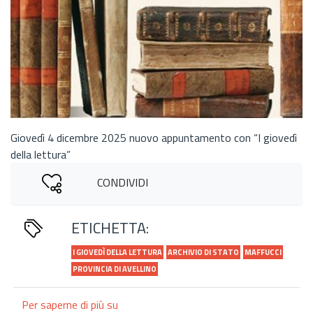
Giovedì 4 dicembre 2025 nuovo appuntamento con “I giovedì
della lettura”
CONDIVIDI
ETICHETTA:
I GIOVEDÌ DELLA LETTURA
ARCHIVIO DI STATO
MAFFUCCI
PROVINCIA DI AVELLINO
Per saperne di più su
All’Archivio