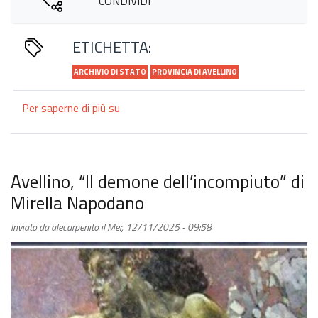
CONDIVIDI
ETICHETTA:
ARCHIVIO DI STATO
PROVINCIA DI AVELLINO
Per saperne di più su
“I
giovedì
della
lettura”
con
Avellino, “Il demone dell’incompiuto” di
il
Mirella Napodano
volume
“I
Inviato da
alecarpenito
il
Mer, 12/11/2025 - 09:58
fratelli
Alessandro
e
Carlo
Poerio.