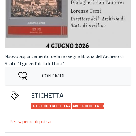
Nuovo appuntamento della rassegna libraria dell’Archivio di
Stato “I giovedì della lettura”
CONDIVIDI
ETICHETTA:
I GIOVEDÌ DELLA LETTURA
ARCHIVIO DI STATO
Per saperne di più su
Ad
Avellino