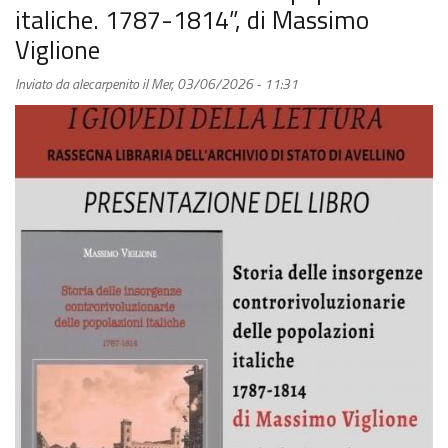
italiche. 1787-1814”, di Massimo
all’Archivio
Viglione
di
Stato
Inviato da
alecarpenito
il
Mer, 03/06/2026 - 11:31