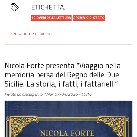
ETICHETTA:
I GIOVEDÌ DELLA LETTURA
ARCHIVIO DI STATO
Per saperne di più su
Ad
Avellino
la
presentazione
del
Nicola Forte presenta “Viaggio nella
libro
memoria persa del Regno delle Due
“Lettere
Sicilie. La storia, i fatti, i fattarielli”
inedite
di
Inviato da
alecarpenito
il
Mar, 07/04/2026 - 10:16
Ferdinando
IV
di
Borbone
a
Maria