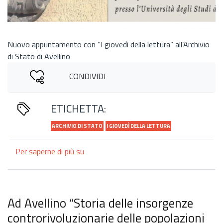
Nuovo appuntamento con “I giovedì della lettura” all’Archivio
di Stato di Avellino
CONDIVIDI
ETICHETTA:
ARCHIVIO DI STATO
I GIOVEDÌ DELLA LETTURA
Per saperne di più su
“Eliseo
Danza
da
Montefusco”,
di
Ad Avellino “Storia delle insorgenze
Gerardo
controrivoluzionarie delle popolazioni
Figliolino,