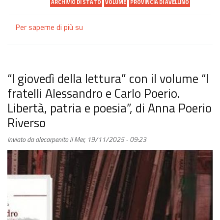
ARCHIVIO DI STATO
VOLUME
PROVINCIA DI AVELLINO
Per saperne di più su
“Vis
et
volo.
I
capitoli
“I giovedì della lettura” con il volume “I
matrimoniali
fratelli Alessandro e Carlo Poerio.
nella
Libertà, patria e poesia”, di Anna Poerio
terra
Riverso
di
Baiano
Inviato da
alecarpenito
il
Mer, 19/11/2025 - 09:23
(1604-
1612)”
presentato
a
“I
giovedi
della