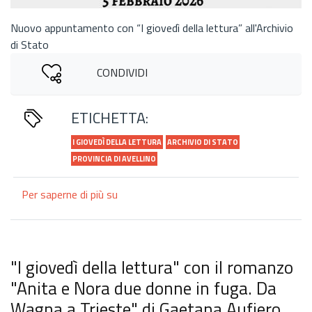
Nuovo appuntamento con “I giovedì della lettura” all'Archivio
di Stato
CONDIVIDI
ETICHETTA:
I GIOVEDÌ DELLA LETTURA
ARCHIVIO DI STATO
PROVINCIA DI AVELLINO
Per saperne di più su
“Stefania
Filo
Speziale.
Conversazione
con
"I giovedì della lettura" con il romanzo
un’ombra
"Anita e Nora due donne in fuga. Da
di
Wagna a Trieste" di Gaetana Aufiero
luce”,