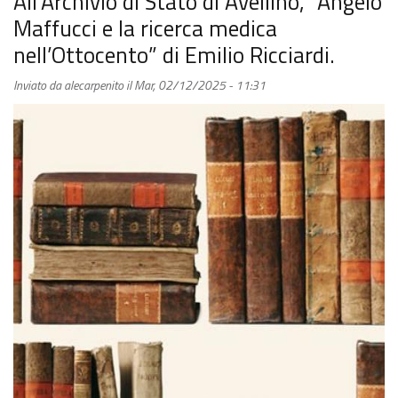
All’Archivio di Stato di Avellino, “Angelo
il
Maffucci e la ricerca medica
romanzo
nell’Ottocento” di Emilio Ricciardi.
"Anita
e
Inviato da
alecarpenito
il
Mar, 02/12/2025 - 11:31
Nora
due
donne
in
fuga.
Da
Wagna
a
Trieste"
di
Gaetana
Aufiero