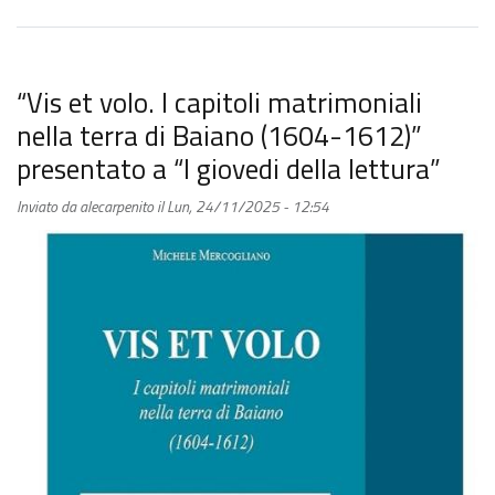
di
Stato
di
Avellino,
“Vis et volo. I capitoli matrimoniali
“Angelo
nella terra di Baiano (1604-1612)”
Maffucci
presentato a “I giovedi della lettura”
e
la
Inviato da
alecarpenito
il
Lun, 24/11/2025 - 12:54
ricerca
medica
nell’Ottocento”
di
Emilio
Ricciardi.