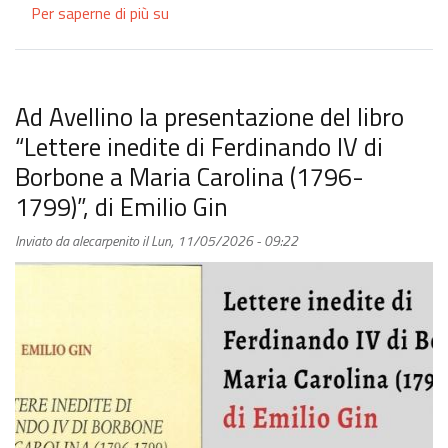
Per saperne di più su
Francesco
Barra
presenta
"Una
pandemia
Ad Avellino la presentazione del libro
medievale"
“Lettere inedite di Ferdinando IV di
Borbone a Maria Carolina (1796-
1799)”, di Emilio Gin
Inviato da
alecarpenito
il
Lun, 11/05/2026 - 09:22