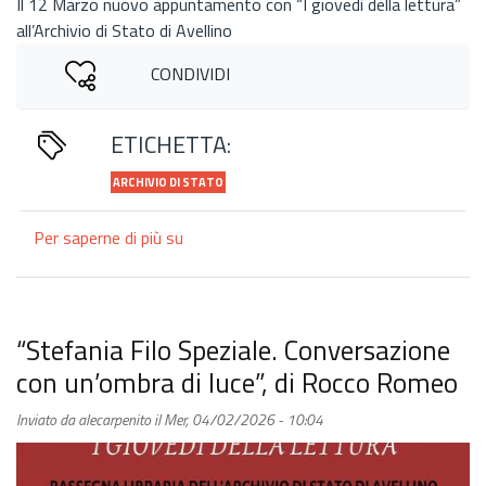
Il 12 Marzo nuovo appuntamento con “I giovedì della lettura”
all’Archivio di Stato di Avellino
CONDIVIDI
ETICHETTA:
ARCHIVIO DI STATO
Per saperne di più su
“Scipione
Capone.
Famiglia,
potere
e
“Stefania Filo Speziale. Conversazione
cultura
con un’ombra di luce”, di Rocco Romeo
tra
Montella,
Inviato da
alecarpenito
il
Mer, 04/02/2026 - 10:04
Avellino
e