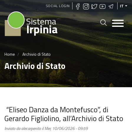
Salta
SOCIAL LOGIN
IT
al
Sistema
contenuto
Irpinia
principale
Home
Archivio di Stato
Archivio di Stato
“Eliseo Danza da Montefusco”, di
Gerardo Figliolino, all’Archivio di Stato
Inviato da
alecarpenito
il
Mer, 10/06/2026 - 09:59