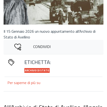
Il 15 Gennaio 2026 un nuovo appuntamento all’Archivio di
Stato di Avellino
CONDIVIDI
ETICHETTA:
ARCHIVIO DI STATO
Per saperne di più su
"I
giovedì
della
lettura"
con