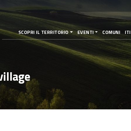
Salta
al
contenuto
principale
SCOPRI IL TERRITORIO
EVENTI
COMUNI
IT
village