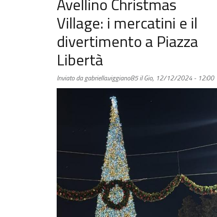
Avellino Christmas
Village: i mercatini e il
divertimento a Piazza
Libertà
Inviato da
gabriella.viggiano85
il
Gio, 12/12/2024 - 12:00