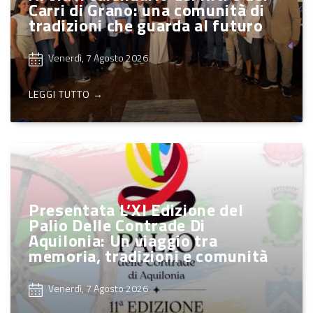
Carri di Grano: una comunità di
tradizioni che guarda al futuro
Venerdì, 7 Agosto 2026
LEGGI TUTTO →
Presentata L’XI Edizione del
Palio Delle Contrade Di
Aquilonia: Un viaggio tra
memoria, tradizioni e comunità
Venerdì, 7 Agosto 2026