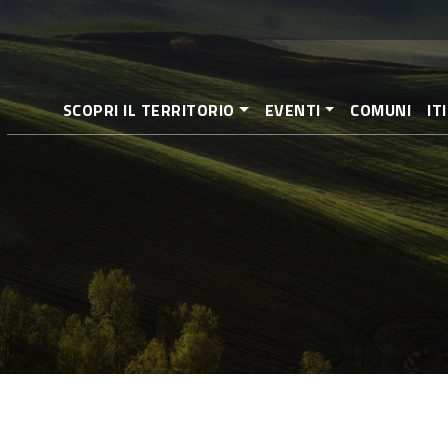
Salta
al
contenuto
principale
SCOPRI IL TERRITORIO
EVENTI
COMUNI
IT