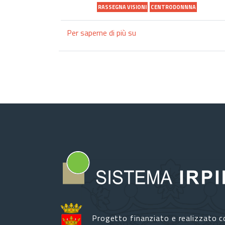
RASSEGNA VISIONI
CENTRODONNNA
Per saperne di più su
Avellino,
la
rassegna
"Visioni"
al
Cinema
Partenio
Progetto finanziato e realizzato c