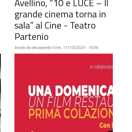
Avellino, “10 e LUCE – Il
grande cinema torna in
sala” al Cine - Teatro
Partenio
Inviato da
alecarpenito
il
Ven, 17/10/2025 - 10:56