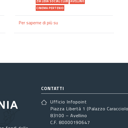
ZIA LIDIA SOCIAL CLUB
AVELLINO
CINEMA PERTENIO
Per saperne di più su
Avellino,
“10
e
LUCE
–
Il
grande
cinema
torna
in
CONTATTI
sala”
al
Ufficio Infopoint
Cine
Piazza Libertá 1 (Palazzo Caracciolo
-
83100 – Avellino
Teatro
C.F. 80000190647
Partenio