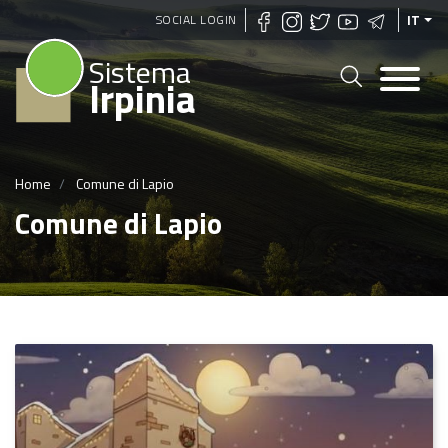
Salta
SOCIAL LOGIN
IT
al
Sistema
contenuto
Irpinia
principale
Home
Comune di Lapio
Comune di Lapio