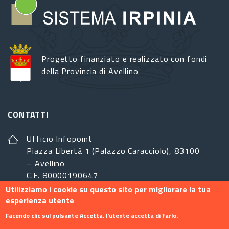
Progetto finanziato e realizzato con fondi
della Provincia di Avellino
CONTATTI
Ufficio Infopoint
Piazza Libertá 1 (Palazzo Caracciolo), 83100
– Avellino
C.F. 80000190647
Utilizziamo i cookie su questo sito per migliorare la tua
sistemairpinia@provincia.avellino.it
esperienza utente
SEGUICI
Facendo clic sul pulsante Accetta, l'utente accetta di farlo.