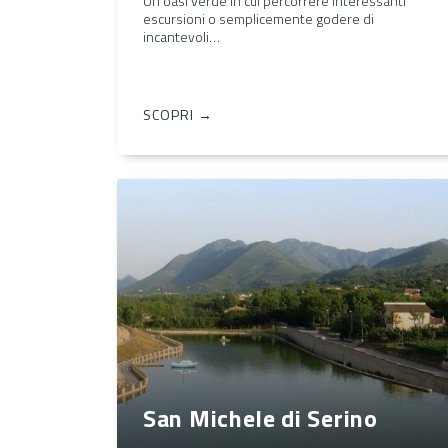
Un'oasi verde in cui percorrere interessanti
escursioni o semplicemente godere di
incantevoli…
SCOPRI →
San Michele di Serino