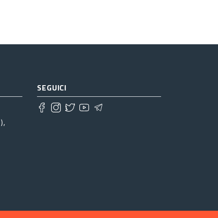
tima »
SEGUICI
),