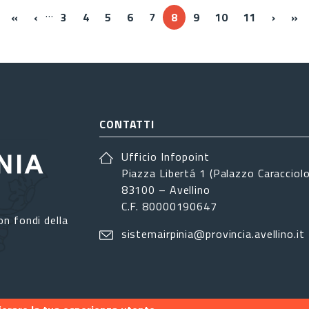
…
« Prima
‹‹
››
Ul
«
‹
3
4
5
6
7
8
9
10
11
›
»
CONTATTI
Ufficio Infopoint
Piazza Libertá 1 (Palazzo Caracciolo
83100 – Avellino
C.F. 80000190647
on fondi della
sistemairpinia@provincia.avellino.it