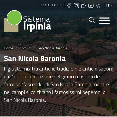
Salta
SOCIAL LOGIN
IT
al
Sistema
contenuto
Irpinia
principale
Home
Comuni
San Nicola Baronia
San Nicola Baronia
Il giusto mix tra antiche tradizioni e antichi sapori:
dall'antica lavorazione del giunco nascono le
famose “fascedde” di San Nicola Baronia mentre
nei campi si coltivano i famosissimi peperoni di
San Nicola Baronia.