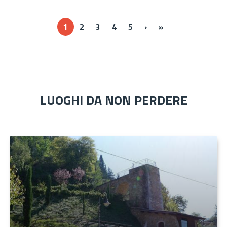
Next ›
Last »
1
2
3
4
5
›
»
LUOGHI DA NON PERDERE