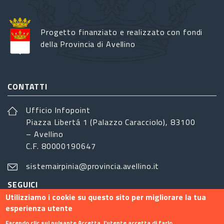
Progetto finanziato e realizzato con fondi
della Provincia di Avellino
CONTATTI
Ufficio Infopoint
Piazza Libertá 1 (Palazzo Caracciolo), 83100
– Avellino
C.F. 80000190647
sistemairpinia@provincia.avellino.it
SEGUICI
Utilizziamo i cookie su questo sito per migliorare la tua
esperienza utente
Facendo clic sul pulsante Accetta, l'utente accetta di farlo.