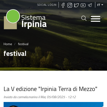
Salta
SOCIAL LOGIN
IT
al
Sistema
contenuto
Irpinia
principale
Home
festival
festival
La V edizione "Irpinia Terra di Mezzo"
Inviato da
carmela.marino
il
Mar, 05/08/2025 - 12:12