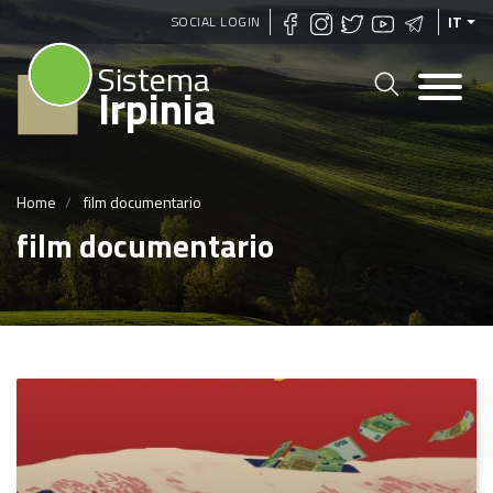
Salta
SOCIAL LOGIN
IT
al
Sistema
contenuto
Irpinia
principale
Home
film documentario
film documentario