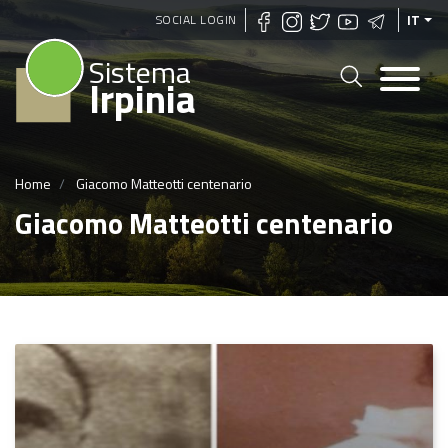
Salta
SOCIAL LOGIN
IT
al
Sistema
contenuto
Irpinia
principale
Home
Giacomo Matteotti centenario
Giacomo Matteotti centenario