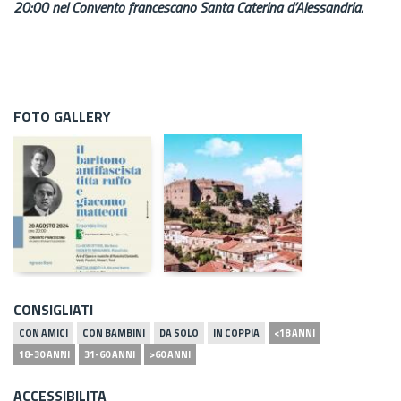
20:00 nel Convento francescano Santa Caterina d’Alessandria.
FOTO GALLERY
CONSIGLIATI
CON AMICI
CON BAMBINI
DA SOLO
IN COPPIA
<18 ANNI
18-30 ANNI
31-60 ANNI
>60 ANNI
ACCESSIBILITA