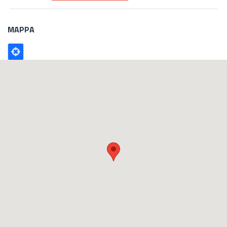
MAPPA
Poligono
GEO