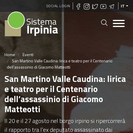
Salta
SOCIAL LOGIN
IT
al
Sistema
contenuto
Irpinia
principale
Home
Eventi
San Martino Valle Caudina: lirica e teatro per il Centenario
dell’assassinio di Giacomo Matteotti
San Martino Valle Caudina: lirica
e teatro per il Centenario
dell’assassinio di Giacomo
Matteotti
Il 20 e il 27 agosto nel borgo irpino si ripercorrerà
il rapporto tra l'ex deputato assassinato dai