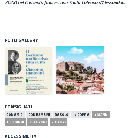
20:00 nel Convento francescano Santa Caterina d’Alessandria.
FOTO GALLERY
CONSIGLIATI
CON AMICI
CON BAMBINI
DA SOLO
IN COPPIA
<18 ANNI
18-30 ANNI
31-60 ANNI
>60 ANNI
ACCESSIBILITA