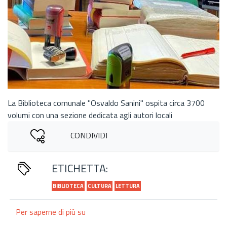
La Biblioteca comunale "Osvaldo Sanini" ospita circa 3700
volumi con una sezione dedicata agli autori locali
CONDIVIDI
ETICHETTA:
BIBLIOTECA
CULTURA
LETTURA
Per saperne di più su
La
Biblioteca