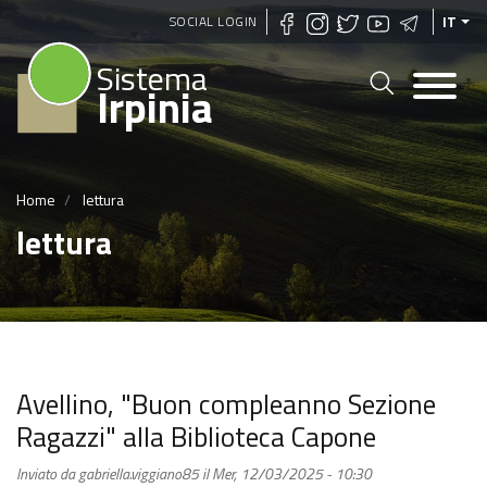
Salta
SOCIAL LOGIN
IT
al
Sistema
contenuto
Irpinia
principale
Home
lettura
lettura
Avellino, "Buon compleanno Sezione
Ragazzi" alla Biblioteca Capone
Inviato da
gabriella.viggiano85
il
Mer, 12/03/2025 - 10:30