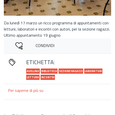
Da lunedì 17 marzo un ricco programma di appuntamenti con
letture, laboratori e incontri con autori, per la sezione ragazzi.
Ultimo appuntamento 19 giugno
CONDIVIDI
ETICHETTA:
AVELLINO
BIBLIOTECA
SEZIONE RAGAZZI
LABORATORI
LETTURA
INCONTRI
Per saperne di più su
Avellino,
"Buon
compleanno
Sezione
Ragazzi"