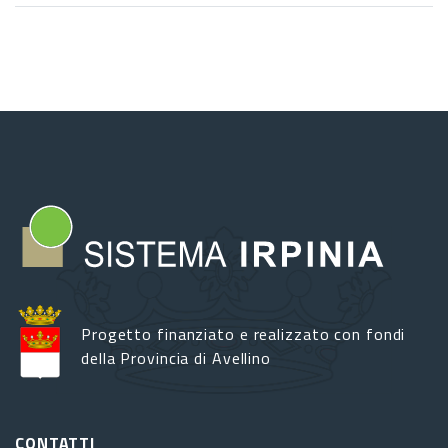
Comunale
"Osvaldo
Sanini"
si
arricchisce
di
nuovi
volumi
di
letteratura
popolare
e
storia
locale
Progetto finanziato e realizzato con fondi
della Provincia di Avellino
CONTATTI