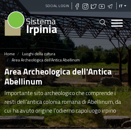
Salta
SOCIAL LOGIN
IT
al
Sistema
contenuto
Irpinia
principale
Home
Luoghi della cultura
Area Archeologica dell'Antica Abellinum
Area Archeologica dell'Antica
Abellinum
Importante sito archeologico che comprende i
resti dell'antica colonia romana di Abellinum, da
cui ha avuto origine l'odierno capoluogo irpino