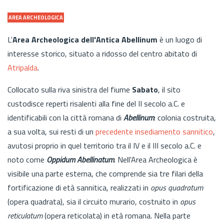
AREA ARCHEOLOGICA
L'
Area Archeologica dell'Antica Abellinum
è un luogo di
interesse storico, situato a ridosso del centro abitato di
Atripalda
.
Collocato sulla riva sinistra del fiume
Sabato
, il sito
custodisce reperti risalenti alla fine del II secolo a.C. e
identificabili con la città romana di
Abellinum
: colonia costruita,
a sua volta, sui resti di un
precedente insediamento sannitico
,
avutosi proprio in quel territorio tra il IV e il III secolo a.C. e
noto come
Oppidum Abellinatum
. Nell'Area Archeologica è
visibile una parte esterna, che comprende sia tre filari della
fortificazione di età sannitica, realizzati in
opus quadratum
(opera quadrata), sia il circuito murario, costruito in
opus
reticulatum
(opera reticolata) in età romana. Nella parte