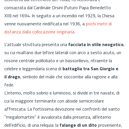
consacrata dal Cardinale Orsini (futuro Papa Benedetto
XIII) nel 1694. In seguito a un incendio nel 1929, la Chiesa
venne nuovamente riedificata nel 1936, a
pochi metri di
distanza dalla collocazione originaria
.
L'attuale struttura presenta una
facciata in stile neogotico
,
su cui risaltano due bifore laterali con arco a sesto acuto, un
rosone centrale polilobato e un bassorilievo, ritraente la
celebre e leggendaria scena di
battaglia tra San Giorgio e
il drago
, simbolo del male che soccombe alla ragione e alla
fede.
L’interno, molto sobrio e luminoso, si divide in tre navate, di
cui la maggiore terminante con abside semicircolare
affrescata. La fortissima devozione nei confronti del santo
"megalomartire" è avvalorata dalla presenza, all'interno
dell'edificio, di una reliquia: la
falange di un dito
proveniente,