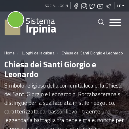
Salta
SOCIAL LOGIN
IT
al
Sistema
contenuto
Irpinia
principale
Home
Luoghi della cultura
Chiesa dei Santi Giorgio e Leonardo
Chiesa dei Santi Giorgio e
Leonardo
Simbolo religioso della comunità locale, la Chiesa
dei Santi Giorgio e Leonardo di Roccabascerana si
distingue per la sua facciata in stile neogotico,
caratterizzata dal bassorilievo ritraente una
leggendaria battaglia tra bene e male, nonché per
la presenza, al suo interno, di una preziosa