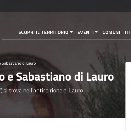
Salta
al
contenuto
principale
SCOPRI IL TERRITORIO
EVENTI
COMUNI
IT
e Sabastiano di Lauro
o e Sabastiano di Lauro
 si trova nell'antico rione di Lauro