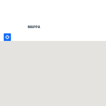
MAPPA
Poligono
GEO