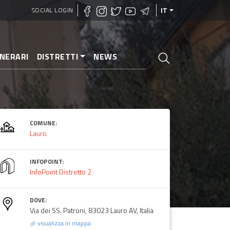
SOCIAL LOGIN
IT
INERARI
DISTRETTI
NEWS
COMUNE:
Lauro
INFOPOINT:
InfoPoint Distretto 2
DOVE:
Via dei SS. Patroni, 83023 Lauro AV, Italia
visualizza in mappa