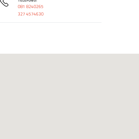
TELEFONO:
081 8240265
327 4574630