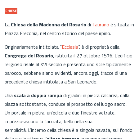
CHIESE
La
Chiesa della Madonna del Rosario
di
Taurano
è situata in
Piazza Freconia, nel centro storico del paese irpino.
Originariamente intitolata “
Ecclesia
”, è di proprietà della
Congrega del Rosario
, istituita il 27 ottobre 1576. L'edificio
religioso risale al XVI secolo e presenta uno stile tipicamente
barocco, sebbene siano evidenti, ancora oggi, tracce di una
precedente chiesa intitolata a San Leonardo.
Una
scala a doppia rampa
di gradini in pietra calcarea, dalla
piazza sottostante, conduce al prospetto del luogo sacro.
Un portale in pietra, un'edicola e due finestre vetrate,
impreziosiscono la facciata, bella nella sua
semplicità. L'interno della chiesa è a singola navata, sul fondo
della quale si trova l’
altare barocco
in marmo policromo,