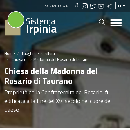
Salta
SOCIAL LOGIN
IT
al
Sistema
contenuto
Irpinia
principale
Home
Luoghi della cultura
Chiesa della Madonna del Rosario di Taurano
Chiesa della Madonna del
Rosario di Taurano
Proprietà della Confraternira del Rosario, fu
edificata alla fine del XVI secolo nel cuore del
paese