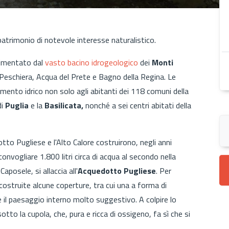
trimonio di notevole interesse naturalistico.
alimentato dal
vasto bacino idrogeologico
dei
Monti
 Peschiera, Acqua del Prete e Bagno della Regina. Le
ento idrico non solo agli abitanti dei 118 comuni della
di
Puglia
e la
Basilicata,
nonché a sei centri abitati della
to Pugliese e l'Alto Calore costruirono, negli anni
convogliare 1.800 litri circa di acqua al secondo nella
aposele, si allaccia all'
Acquedotto Pugliese
. Per
 costruite alcune coperture, tra cui una a forma di
e il paesaggio interno molto suggestivo. A colpire lo
otto la cupola, che, pura e ricca di ossigeno, fa sì che si