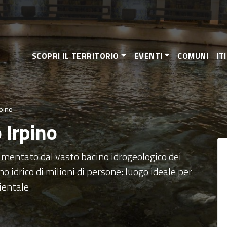
Salta
al
contenuto
principale
SCOPRI IL TERRITORIO
EVENTI
COMUNI
IT
rpino
 Irpino
limentato dal vasto bacino idrogeologico dei
o idrico di milioni di persone: luogo ideale per
ientale