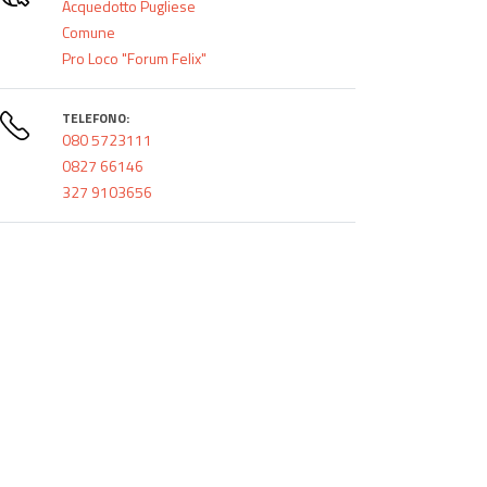
Acquedotto Pugliese
Comune
Pro Loco "Forum Felix"
TELEFONO:
080 5723111
0827 66146
327 9103656