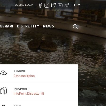
SOCIAL LOGIN
IT
INERARI
DISTRETTI
NEWS
COMUNE:
Cassano Irpino
INFOPOINT:
InfoPoint Distretto 18