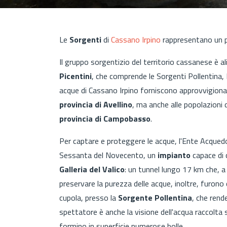
Le
Sorgenti
di
Cassano Irpino
rappresentano un pa
Il gruppo sorgentizio del territorio cassanese è 
Picentini
, che comprende le Sorgenti Pollentina,
acque di Cassano Irpino forniscono approvvigionam
provincia di Avellino
, ma anche alle popolazioni 
provincia di Campobasso
.
Per captare e proteggere le acque, l'Ente Acquedot
Sessanta del Novecento, un
impianto
capace di 
Galleria del Valico
:
un tunnel lungo 17 km che, a C
preservare la purezza delle acque, inoltre, furono
cupola, presso la
Sorgente Pollentina
, che rend
spettatore è anche la visione dell'acqua raccolta s
formino in superficie numerose bolle.