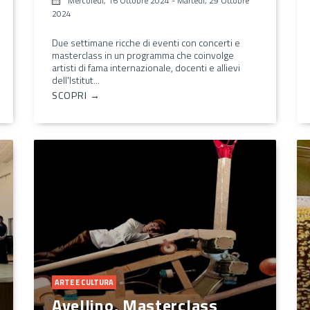
Mercoledì, 16 Ottobre 2024
-
Martedì, 29 Ottobre
2024
Due settimane ricche di eventi con concerti e
masterclass in un programma che coinvolge
artisti di fama internazionale, docenti e allievi
dell'Istitut...
SCOPRI →
ARTE E CULTURA
Avellino, Masterclass