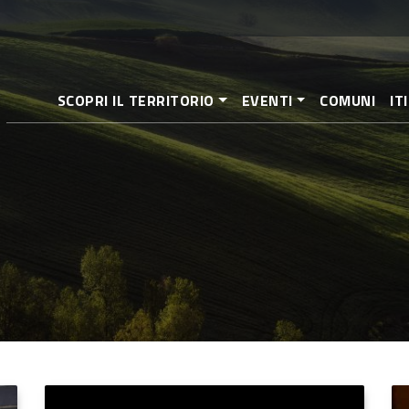
Salta
al
contenuto
principale
SCOPRI IL TERRITORIO
EVENTI
COMUNI
IT