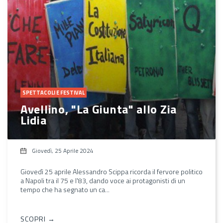
SPETTACOLI E FESTIVAL
Avellino, "La Giunta" allo Zia
Lidia
Giovedì, 25 Aprile 2024
Giovedì 25 aprile Alessandro Scippa ricorda il fervore politico
a Napoli tra il 75 e l'83, dando voce ai protagonisti di un
tempo che ha segnato un ca...
SCOPRI →