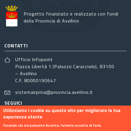
Progetto finanziato e realizzato con fondi
della Provincia di Avellino
CONTATTI
Ufficio Infopoint
Piazza Libertá 1 (Palazzo Caracciolo), 83100
– Avellino
C.F. 80000190647
sistemairpinia@provincia.avellino.it
SEGUICI
Utilizziamo i cookie su questo sito per migliorare la tua
esperienza utente
Facendo clic sul pulsante Accetta, l'utente accetta di farlo.