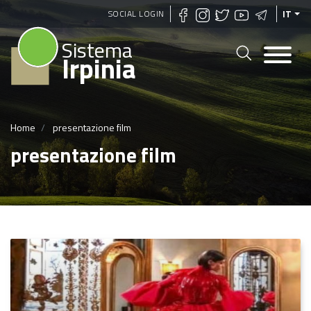
Salta
SOCIAL LOGIN
IT
al
Sistema
contenuto
Irpinia
principale
Home
presentazione film
presentazione film