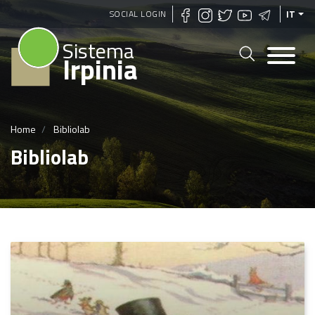
Salta
SOCIAL LOGIN
IT
al
Sistema
contenuto
Irpinia
principale
Home
Bibliolab
Bibliolab