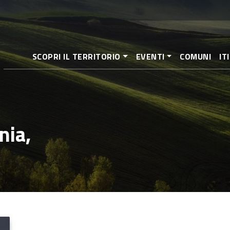
Salta
al
contenuto
principale
SCOPRI IL TERRITORIO
EVENTI
COMUNI
IT
inia,