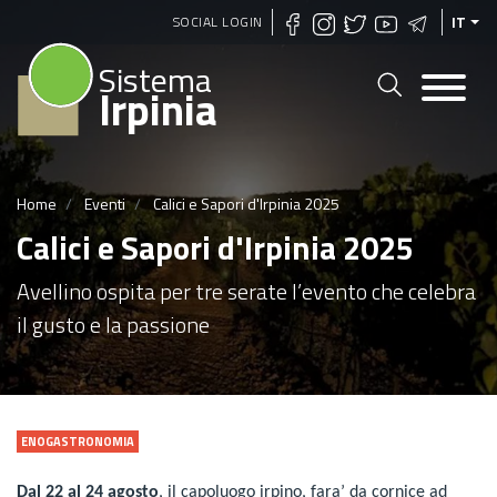
Salta
SOCIAL LOGIN
IT
al
Sistema
contenuto
Irpinia
principale
Home
Eventi
Calici e Sapori d'Irpinia 2025
Calici e Sapori d'Irpinia 2025
Avellino ospita per tre serate l’evento che celebra
il gusto e la passione
ENOGASTRONOMIA
Dal 22 al 24 agosto
, il capoluogo irpino, fara’ da cornice ad