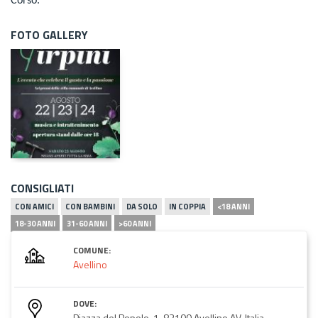
Corso.
FOTO GALLERY
CONSIGLIATI
CON AMICI
CON BAMBINI
DA SOLO
IN COPPIA
<18 ANNI
18-30 ANNI
31-60 ANNI
>60 ANNI
COMUNE:
Avellino
DOVE:
Piazza del Popolo, 1, 83100 Avellino AV, Italia