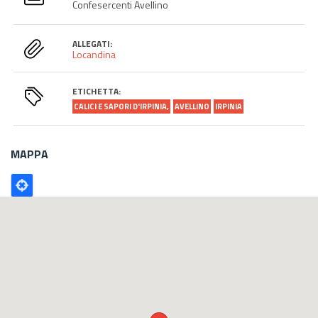
Confesercenti Avellino
ALLEGATI:
Locandina
ETICHETTA:
CALICI E SAPORI D'IRPINIA,
AVELLINO
IRPINIA
MAPPA
Poligono
GEO