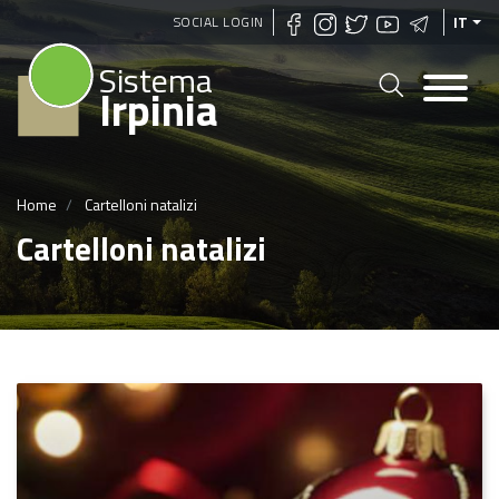
Salta
SOCIAL LOGIN
IT
al
Sistema
contenuto
Irpinia
principale
Home
Cartelloni natalizi
Cartelloni natalizi