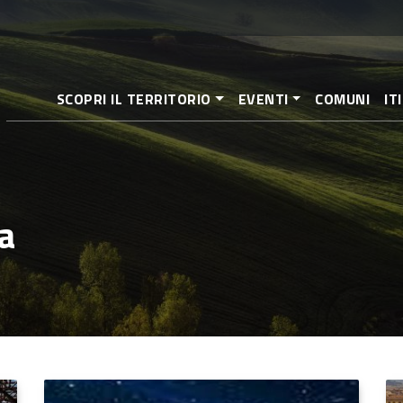
Salta
al
contenuto
principale
SCOPRI IL TERRITORIO
EVENTI
COMUNI
IT
a