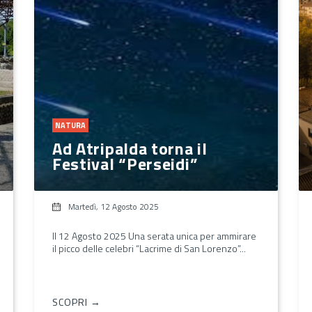
NATURA
Ad Atripalda torna il
Festival “Perseidi”
Martedì, 12 Agosto 2025
Il 12 Agosto 2025 Una serata unica per ammirare
il picco delle celebri “Lacrime di San Lorenzo”...
SCOPRI →