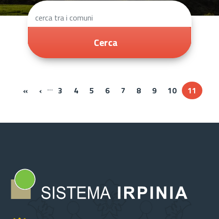
Cerca
…
« Prima
‹‹
«
‹
3
4
5
6
7
8
9
10
11