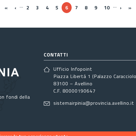
…
…
« Prima
‹‹
››
Ul
«
‹
2
3
4
5
6
7
8
9
10
›
»
CONTATTI
Ufficio Infopoint
Piazza Libertá 1 (Palazzo Caracciolo
83100 – Avellino
C.F. 80000190647
on fondi della
sistemairpinia@provincia.avellino.it