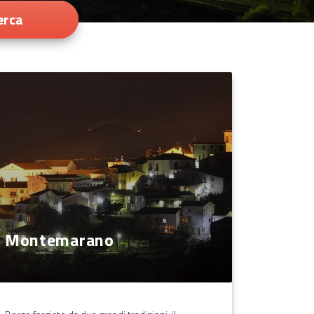
erca
Montemarano