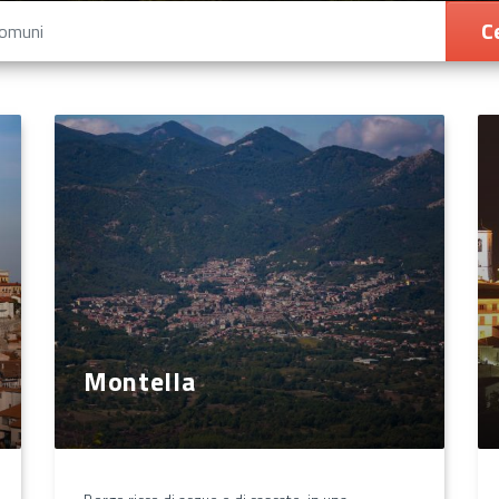
C
Montella