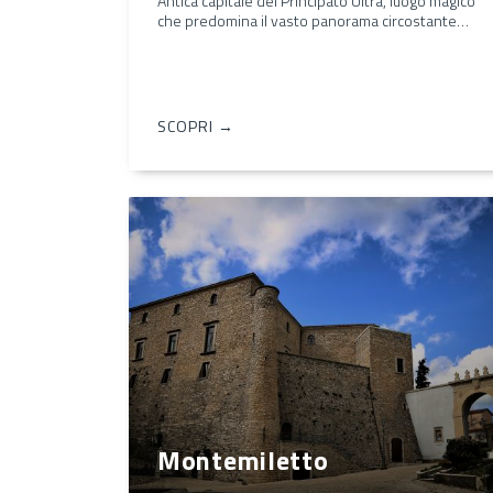
Antica capitale del Principato Ultra, luogo magico
che predomina il vasto panorama circostante…
SCOPRI →
Montemiletto