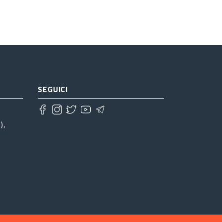
tima »
SEGUICI
),