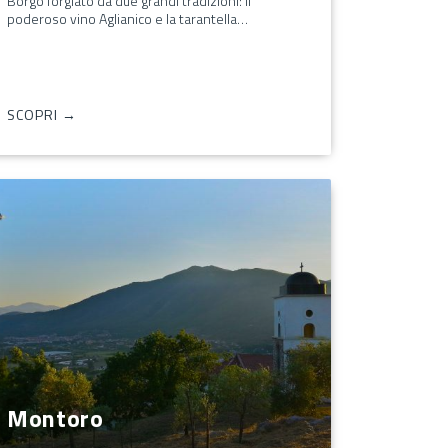
Borgo forgiato da due grandi tradizioni: il
poderoso vino Aglianico e la tarantella…
SCOPRI →
Montoro