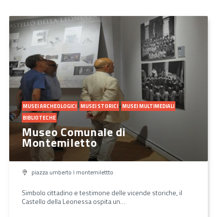
MUSEI ARCHEOLOGICI
MUSEI STORICI
MUSEI MULTIMEDIALI
BIBLIOTECHE
Museo Comunale di
Montemiletto
piazza umberto I montemilettto
Simbolo cittadino e testimone delle vicende storiche, il
Castello della Leonessa ospita un…