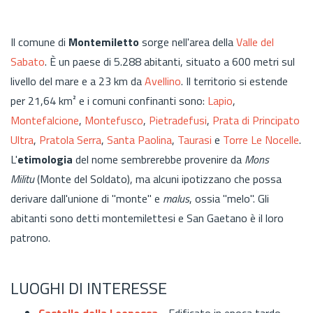
Il comune di
Montemiletto
sorge nell'area della
Valle del
Sabato
. È un paese di 5.288 abitanti, situato a 600 metri sul
livello del mare e a 23 km da
Avellino
. Il territorio si estende
per 21,64 km² e i comuni confinanti sono:
Lapio
,
Montefalcione
,
Montefusco
,
Pietradefusi
,
Prata di Principato
Ultra
,
Pratola Serra
,
Santa Paolina
,
Taurasi
e
Torre Le Nocelle
.
L'
etimologia
del nome sembrerebbe provenire da
Mons
Militu
(Monte del Soldato), ma alcuni ipotizzano che possa
derivare dall'unione di "monte" e
malus
, ossia "melo". Gli
abitanti sono detti montemilettesi e San Gaetano è il loro
patrono.
LUOGHI DI INTERESSE
Castello della Leonessa
- Edificato in epoca tardo-