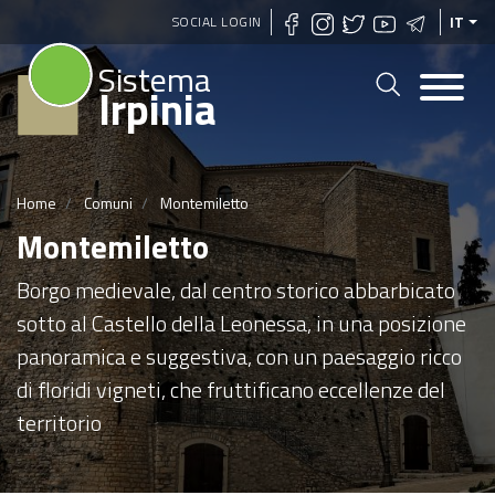
Salta
SOCIAL LOGIN
IT
al
Sistema
contenuto
Irpinia
principale
Home
Comuni
Montemiletto
Montemiletto
Borgo medievale, dal centro storico abbarbicato
sotto al Castello della Leonessa, in una posizione
panoramica e suggestiva, con un paesaggio ricco
di floridi vigneti, che fruttificano eccellenze del
territorio