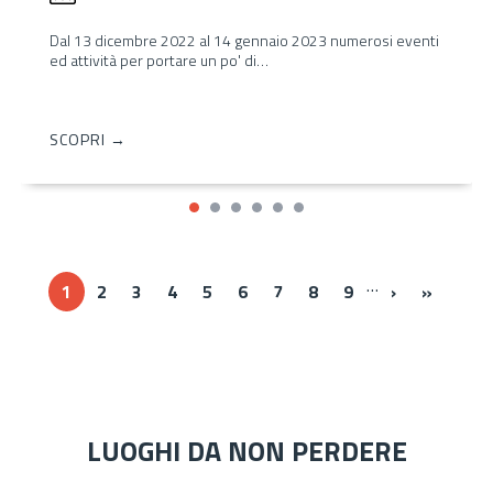
Dal 13 dicembre 2022 al 14 gennaio 2023 numerosi eventi
ed attività per portare un po' di…
SCOPRI →
…
Next ›
Last »
1
2
3
4
5
6
7
8
9
›
»
LUOGHI DA NON PERDERE