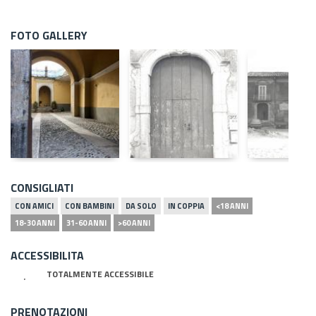
FOTO GALLERY
CONSIGLIATI
CON AMICI
CON BAMBINI
DA SOLO
IN COPPIA
<18 ANNI
18-30 ANNI
31-60 ANNI
>60 ANNI
ACCESSIBILITA
TOTALMENTE ACCESSIBILE
PRENOTAZIONI