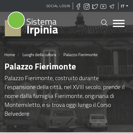
Salta
SOCIAL LOGIN
IT
al
Sistema
contenuto
Irpinia
principale
Home
Luoghi della cultura
Palazzo Fierimonte
Palazzo Fierimonte
Palazzo Fierimonte, costruito durante
l'espansione della città, nel XVIII secolo, prende il
nome dalla famiglia Fierimonte, originaria di
Montemiletto, e si trova oggi lungo il Corso
Belvedere