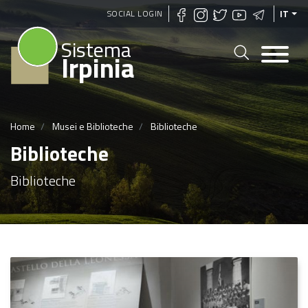
Salta
SOCIAL LOGIN
IT
al
Sistema
contenuto
Irpinia
principale
Home
Musei e Biblioteche
Biblioteche
Biblioteche
Biblioteche