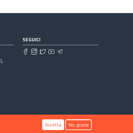
SEGUICI
),
Accetta
No, grazie