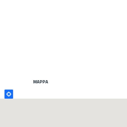
MAPPA
Poligono
GEO