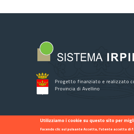
Progetto finanziato e realizzato c
Provincia di Avellino
Utilizziamo i cookie su questo sito per mig
Footer menu
Contatti
Info
Privacy
Facendo clic sul pulsante Accetta, l'utente accetta di f