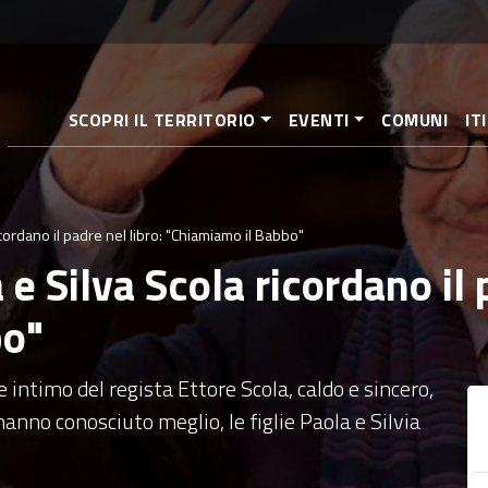
Salta
al
contenuto
principale
SCOPRI IL TERRITORIO
EVENTI
COMUNI
IT
icordano il padre nel libro: "Chiamiamo il Babbo"
 e Silva Scola ricordano il 
bo"
intimo del regista Ettore Scola, caldo e sincero,
anno conosciuto meglio, le figlie Paola e Silvia