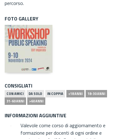
percorso.
FOTO GALLERY
CONSIGLIATI
CON AMICI
DA SOLO
IN COPPIA
<18 ANNI
18-30 ANNI
31-60 ANNI
>60 ANNI
INFORMAZIONI AGGIUNTIVE
Valevole come corso di aggiornamento e
formazione per docenti di ogni ordine e