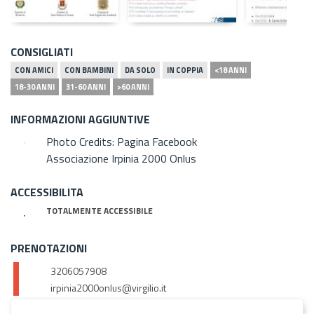
CONSIGLIATI
CON AMICI
CON BAMBINI
DA SOLO
IN COPPIA
<18 ANNI
18-30 ANNI
31-60 ANNI
>60 ANNI
INFORMAZIONI AGGIUNTIVE
Photo Credits: Pagina Facebook
Associazione Irpinia 2000 Onlus
ACCESSIBILITA
TOTALMENTE ACCESSIBILE
PRENOTAZIONI
3206057908
irpinia2000onlus@virgilio.it