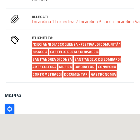
ALLEGATI:
Locandina 1
Locandina 2
Locandina Bisaccia
Locandina Sa
ETICHETTA:
"DIECI ANNI DI ACCOGLIENZA - FESTIVAL DI COMUNITÀ"
BISACCIA
CASTELLO DUCALE DI BISACCIA
SANT'ANDREA DI CONZA
SANT'ANGELO DEI LOMBARDI
ARTE CULTURA
MUSICA
LABORATORI
CONVEGNO
CORTOMETRAGGI
DOCUMENTARI
GASTRONOMIA
MAPPA
Poligono
GEO