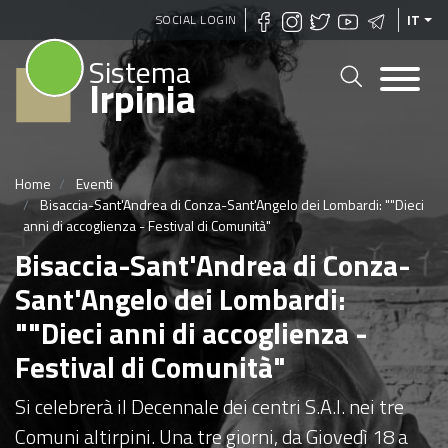
Salta
SOCIAL LOGIN
IT
al
Sistema
contenuto
Irpinia
principale
Home
Eventi
Bisaccia-Sant'Andrea di Conza-Sant'Angelo dei Lombardi: ""Dieci
anni di accoglienza - Festival di Comunità"
Bisaccia-Sant'Andrea di Conza-
Sant'Angelo dei Lombardi:
""Dieci anni di accoglienza -
Festival di Comunità"
Si celebrerà il Decennale dei centri S.A.I. nei tre
Comuni altirpini. Una tre giorni, da Giovedì 18 a