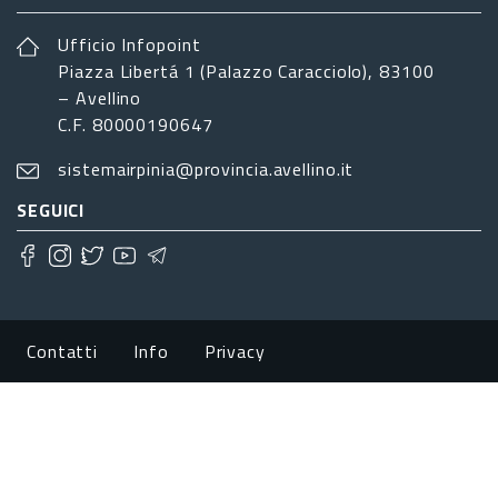
Ufficio Infopoint
Piazza Libertá 1 (Palazzo Caracciolo), 83100
– Avellino
C.F. 80000190647
sistemairpinia@provincia.avellino.it
SEGUICI
Footer menu
Contatti
Info
Privacy