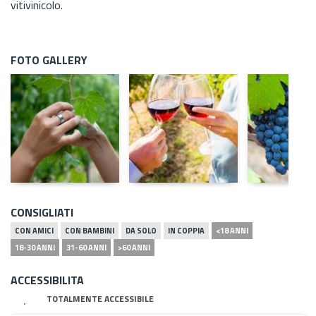
vitivinicolo.
FOTO GALLERY
CONSIGLIATI
CON AMICI
CON BAMBINI
DA SOLO
IN COPPIA
<18 ANNI
18-30 ANNI
31-60 ANNI
>60 ANNI
ACCESSIBILITA
TOTALMENTE ACCESSIBILE