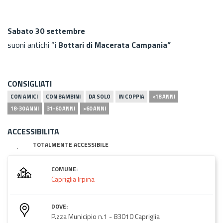
Sabato 30 settembre
suoni antichi “
i Bottari di Macerata Campania”
CONSIGLIATI
CON AMICI
CON BAMBINI
DA SOLO
IN COPPIA
<18 ANNI
18-30 ANNI
31-60 ANNI
>60 ANNI
ACCESSIBILITA
TOTALMENTE ACCESSIBILE
COMUNE:
Capriglia Irpina
DOVE:
P.zza Municipio n.1 - 83010 Capriglia