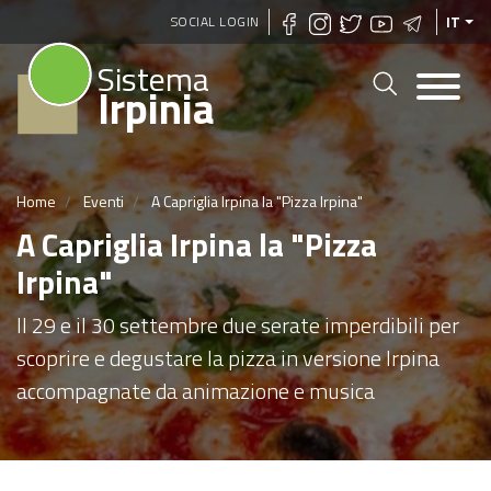
Salta
SOCIAL LOGIN
IT
al
Sistema
contenuto
Irpinia
principale
Home
Eventi
A Capriglia Irpina la "Pizza Irpina"
A Capriglia Irpina la "Pizza
Irpina"
Il 29 e il 30 settembre due serate imperdibili per
scoprire e degustare la pizza in versione Irpina
accompagnate da animazione e musica