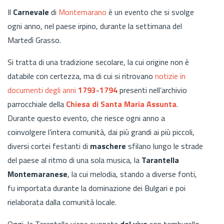
Il
Carnevale
di
Montemarano
è un evento che si svolge
ogni anno, nel paese irpino, durante la settimana del
Martedì Grasso.
Si tratta di una tradizione secolare, la cui origine non è
databile con certezza, ma di cui si ritrovano
notizie in
documenti degli anni
1793-1794
presenti nell’archivio
parrocchiale della
Chiesa di Santa Maria Assunta
.
Durante questo evento, che riesce ogni anno a
coinvolgere l’intera comunità, dai più grandi ai più piccoli,
diversi cortei festanti di
maschere
sfilano lungo le strade
del paese al ritmo di una sola musica, la
Tarantella
Montemaranese
, la cui melodia, stando a diverse fonti,
fu importata durante la dominazione dei Bulgari e poi
rielaborata dalla comunità locale.
Oggi, la Tarantella viene suonata
dal vivo
con tamburello,