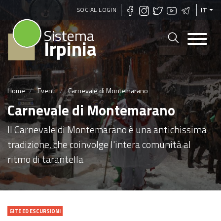
Salta
SOCIAL LOGIN
IT
al
Sistema
contenuto
Irpinia
principale
Home
Eventi
Carnevale di Montemarano
Carnevale di Montemarano
Il Carnevale di Montemarano è una antichissima
tradizione, che coinvolge l'intera comunità al
ritmo di tarantella
GITE ED ESCURSIONI