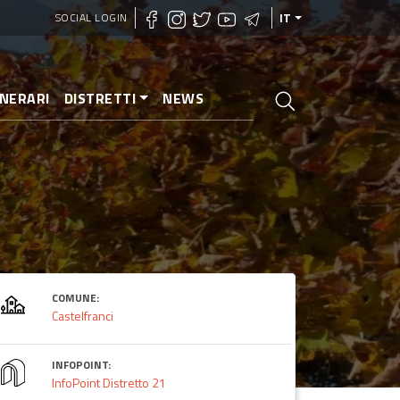
SOCIAL LOGIN
IT
INERARI
DISTRETTI
NEWS
COMUNE:
Castelfranci
INFOPOINT:
InfoPoint Distretto 21