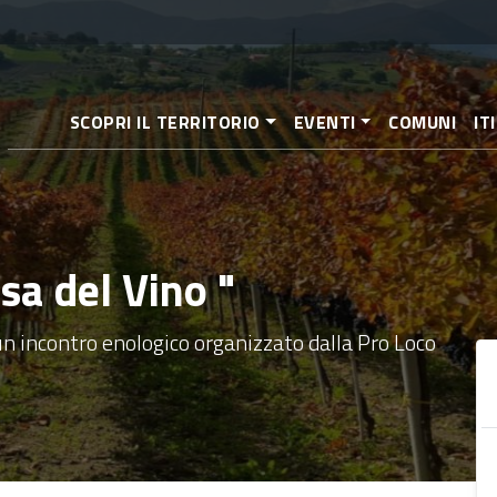
Salta
al
contenuto
principale
SCOPRI IL TERRITORIO
EVENTI
COMUNI
IT
sa del Vino "
un incontro enologico organizzato dalla Pro Loco