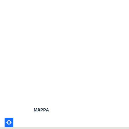
MAPPA
Poligono
GEO