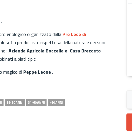
.
tro enologico organizzato dalla
Pro Loco di
na filosofia produttiva rispettosa della natura e dei suoi
ine :
Azienda Agricola Boccella e Casa Brecceto
inati a piati tipici.
ro magico di
Peppe Leone
.
NI
18-30 ANNI
31-60 ANNI
>60 ANNI