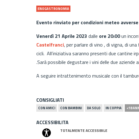
ENOGASTRONOMIA
Evento rinviato per condizioni meteo avverse 
Venerdì 21 Aprile 2023
dalle
ore 20:00
un incon
Castelfranci
, per parlare di vino , di vigna, di u
cicli. All’iniziativa saranno presenti due cantine irp
.Sarà possibile degustare i vini delle due aziende abb
A seguire intrattenimento musicale con il tambu
CONSIGLIATI
CON AMICI
CON BAMBINI
DA SOLO
IN COPPIA
<18 AN
ACCESSIBILITA
TOTALMENTE ACCESSIBILE