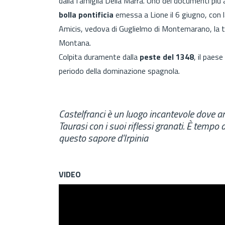
dalla famiglia Della Marra. Uno dei documenti più a
bolla pontificia
emessa a Lione il 6 giugno, con l
Amicis, vedova di Guglielmo di Montemarano, la t
Montana.
Colpita duramente dalla
peste del 1348
, il paes
periodo della dominazione spagnola.
Castelfranci è un luogo incantevole dove a
Taurasi con i suoi riflessi granati. È tempo 
questo sapore d'Irpinia
VIDEO