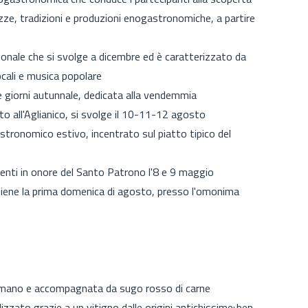
lezze, tradizioni e produzioni enogastronomiche, a partire
ionale che si svolge a dicembre ed è caratterizzato da
locali e musica popolare
e giorni autunnale, dedicata alla vendemmia
to all'Aglianico, si svolge il 10-11-12 agosto
tronomico estivo, incentrato sul piatto tipico del
nti in onore del Santo Patrono l'8 e 9 maggio
tiene la prima domenica di agosto, presso l'omonima
a mano e accompagnata da sugo rosso di carne
lizzato grazie a un vitigno dalle origini antichissime: ben