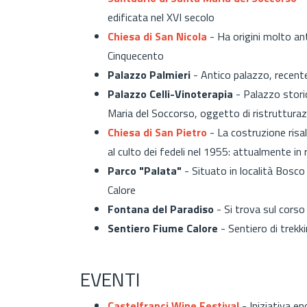
edificata nel XVI secolo
Chiesa di San Nicola
- Ha origini molto ant
Cinquecento
Palazzo Palmieri
- Antico palazzo, recent
Palazzo Celli-Vinoterapia
- Palazzo stori
Maria del Soccorso, oggetto di ristrutturazi
Chiesa di San Pietro
- La costruzione risa
al culto dei fedeli nel 1955: attualmente in 
Parco "Palata"
- Situato in località Bosco
Calore
Fontana del Paradiso
- Si trova sul corso 
Sentiero Fiume Calore
- Sentiero di trekk
EVENTI
Castelfranci Wine Festival
-
Iniziativa e