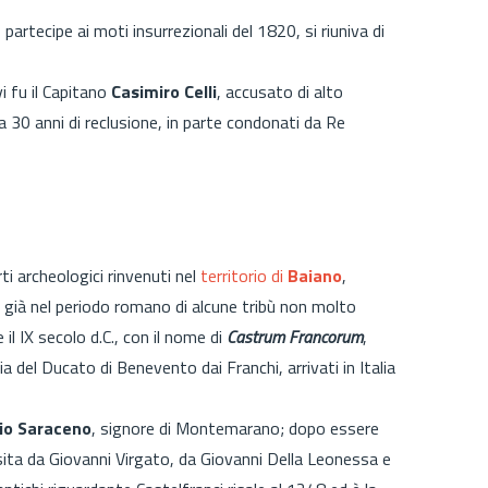
partecipe ai moti insurrezionali del 1820, si riuniva di
vi fu il Capitano
Casimiro Celli
, accusato di alto
30 anni di reclusione, in parte condonati da Re
rti archeologici rinvenuti nel
territorio di
Baiano
,
già nel periodo romano di alcune tribù non molto
il IX secolo d.C., con il nome di
Castrum Francorum
,
dia del Ducato di Benevento
dai Franchi, arrivati in Italia
io Saraceno
, signore di Montemarano; dopo essere
isita da Giovanni Virgato, da Giovanni Della Leonessa e