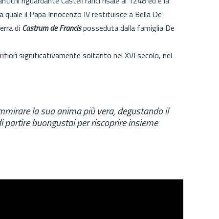
ntichi riguardante Castelfranci risale al 1248 ed è la
a quale il Papa Innocenzo IV restituisce a Bella De
erra di
Castrum de Francis
posseduta dalla famiglia De
e rifiorì significativamente soltanto nel XVI secolo, nel
mmirare la sua anima più vera, degustando il
di partire buongustai per riscoprire insieme