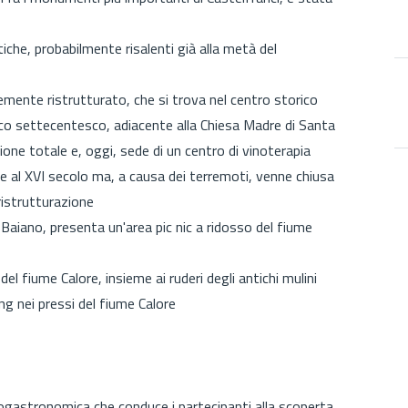
iche, probabilmente risalenti già alla metà del
emente ristrutturato, che si trova nel centro storico
co settecentesco, adiacente alla Chiesa Madre di Santa
one totale e, oggi, sede di un centro di vinoterapia
le al XVI secolo ma, a causa dei terremoti, venne chiusa
ristrutturazione
 Baiano, presenta un'area pic nic a ridosso del fiume
del fiume Calore, insieme ai ruderi degli antichi mulini
ing nei pressi del fiume Calore
nogastronomica che conduce i partecipanti alla scoperta