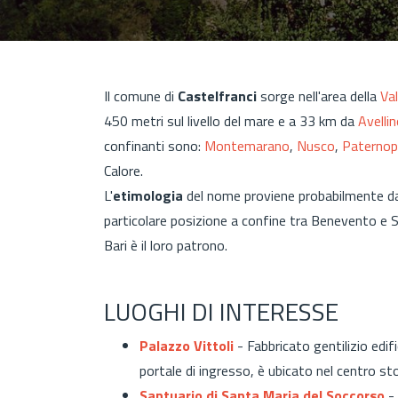
Il comune di
Castelfranci
sorge nell'area della
Val
450 metri sul livello del mare e a 33 km da
Avelli
confinanti sono:
Montemarano
,
Nusco
,
Paternop
Calore.
L'
etimologia
del nome proviene probabilmente 
particolare posizione a confine tra Benevento e Sa
Bari è il loro patrono.
LUOGHI DI INTERESSE
Palazzo Vittoli
- Fabbricato gentilizio ed
portale di ingresso, è ubicato nel centro sto
Santuario di Santa Maria del Soccorso
- 