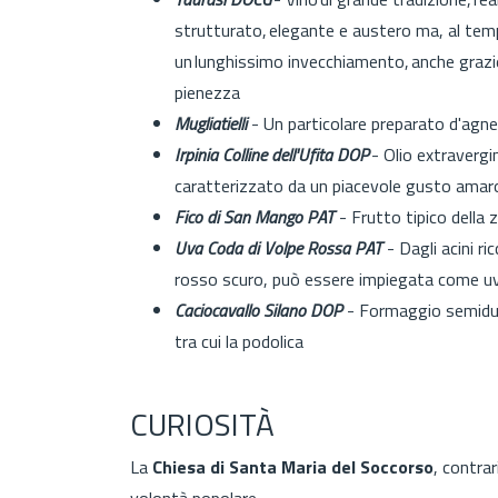
strutturato, elegante e austero ma, al tem
un lunghissimo invecchiamento, anche grazie 
pienezza
Mugliatielli
- Un particolare preparato d'agnell
Irpinia Colline dell'Ufita DOP
- Olio extravergin
caratterizzato da un piacevole gusto amar
Fico di San Mango PAT
- Frutto tipico della 
Uva Coda di Volpe Rossa PAT
- Dagli acini ri
rosso scuro, può essere impiegata come uv
Caciocavallo Silano DOP
- Formaggio semiduro
tra cui la podolica
CURIOSITÀ
La
Chiesa di
Santa Maria del Soccorso
, contrar
volontà popolare.