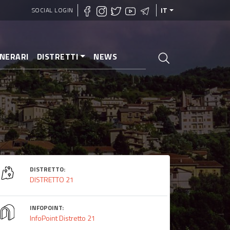
SOCIAL LOGIN
IT
INERARI
DISTRETTI
NEWS
DISTRETTO:
DISTRETTO 21
INFOPOINT:
InfoPoint Distretto 21