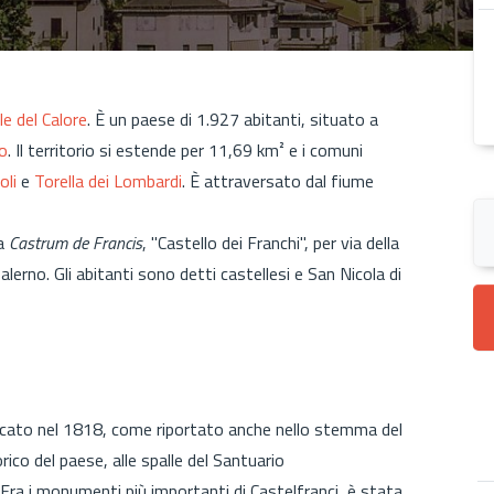
le del Calore
. È un paese di 1.927 abitanti, situato a
no
. Il territorio si estende per 11,69 km² e i comuni
oli
e
Torella dei Lombardi
. È attraversato dal fiume
da
Castrum de Francis
, "Castello dei Franchi", per via della
lerno. Gli abitanti sono detti castellesi e San Nicola di
ificato nel 1818, come riportato anche nello stemma del
rico del paese, alle spalle del Santuario
Fra i monumenti più importanti di Castelfranci, è stata