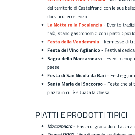
del territorio di Castelfranci con le sue bel
dai vini di eccellenza
La Notte re la Focalenzia
- Evento tradiz
falò, stand gastronomici con i piatti tipici 
Festa della Vendemmia
- Kermesse di tr
Festa del Vino Aglianico
- Festival dedica
Sagra della Maccaronara
- Evento enogas
paese
Festa di
San Nicola da Bari
- Festeggiame
Santa Maria del Soccorso
- Festa che si 
piazza in cui è situata la chiesa
PIATTI E PRODOTTI TIPICI
Maccaronara
- Pasta di grano duro fatta 
Taurasi DOCG
- Vino di grande tradizione, rea