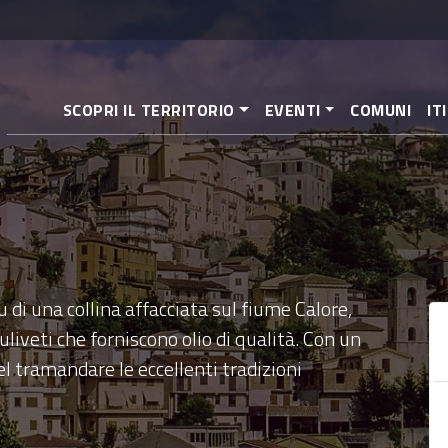
Salta
al
contenuto
principale
SCOPRI IL TERRITORIO
EVENTI
COMUNI
IT
 di una collina affacciata sul fiume Calore,
uliveti che forniscono olio di qualità. Con un
el tramandare le eccellenti tradizioni