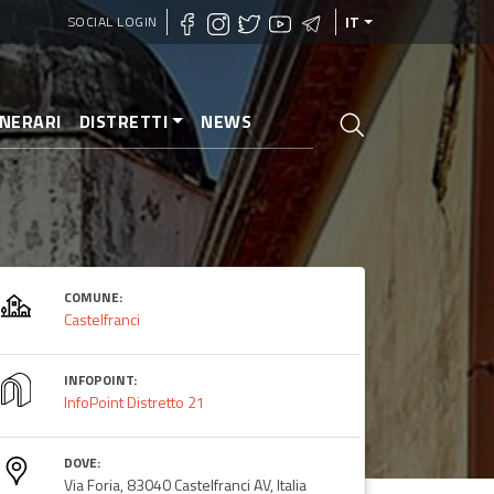
SOCIAL LOGIN
IT
INERARI
DISTRETTI
NEWS
COMUNE:
Castelfranci
INFOPOINT:
InfoPoint Distretto 21
DOVE:
Via Foria, 83040 Castelfranci AV, Italia