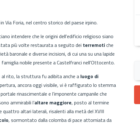
in Via Foria, nel centro storico del paese irpino.
iano intendere che le origini dell'edificio religioso siano
stata più volte restaurata a seguito dei
terremoti
che
rietà baronale e diverse incisioni, di cui una su una lapide
, famiglia nobile presente a Castelfranci nell'Ottocento.
l rito, la struttura fu adibita anche a
luogo di
copertura, ancora oggi visibile, vi è raffigurato lo stemma
l portale rinascimentale e l’imponente campanile che
 sono ammirabili l’
altare maggiore
, posto al termine
quattro altari laterali, risalenti alla metà del XVIII
colo
, sormontato dalla colomba di pace attorniata da