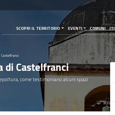
Salta
al
contenuto
principale
SCOPRI IL TERRITORIO
EVENTI
COMUNI
IT
 Castelfranci
a di Castelfranci
 sepoltura, come testimoniano alcuni spazi