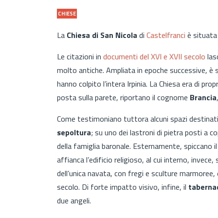
CHIESE
La
Chiesa di San Nicola
di
Castelfranci
è situata 
Le citazioni in
documenti del XVI e XVII secolo
lasc
molto antiche. Ampliata in epoche successive, è 
hanno colpito l’intera Irpinia. La Chiesa era di prop
posta sulla parete, riportano il cognome
Brancia
Come testimoniano tuttora alcuni spazi destinati a
sepoltura
; su uno dei lastroni di pietra posti a 
della famiglia baronale. Esternamente, spiccano i
affianca l’edificio religioso, al cui interno, invece,
dell’unica navata, con fregi e sculture marmoree, e 
secolo. Di forte impatto visivo, infine, il
taberna
due angeli.